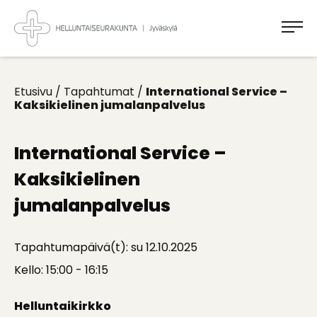
Takaisin
ylös
Jyväskylän
Helluntaiseurakunta
Koti
kaikille
Etusivu
/
Tapahtumat
/
International Service –
Kaksikielinen jumalanpalvelus
International Service –
Kaksikielinen
jumalanpalvelus
Tapahtumapäivä(t): su 12.10.2025
Kello: 15:00 - 16:15
Helluntaikirkko