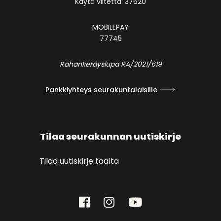
Käytä viitettä: 37620
MOBILEPAY
77745
Rahankeräyslupa RA/2021/619
Pankkiyhteys seurakuntalaisille
Tilaa seurakunnan uutiskirje
Tilaa uutiskirje täältä