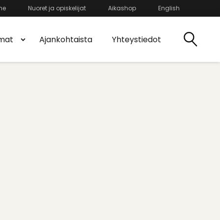
he
Nuoret ja opiskelijat
Aikashop
English
mat
Ajankohtaista
Yhteystiedot