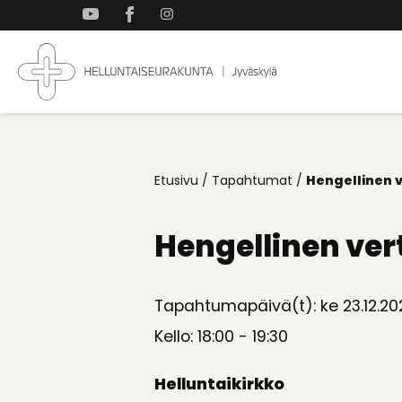
Takaisin
ylös
Jyväskylän
Koti
Helluntaiseurakun
kaikille
Etusivu
/
Tapahtumat
/
Hengellinen 
Hengellinen ve
Tapahtumapäivä(t): ke 23.12.20
Kello: 18:00 - 19:30
Helluntaikirkko