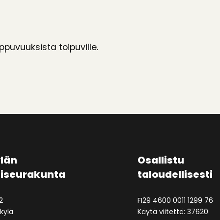
ppuvuuksista toipuville.
län
Osallistu
aiseurakunta
taloudellisesti
2
FI29 4600 0011 1299 76
kylä
Käytä viitettä: 37620