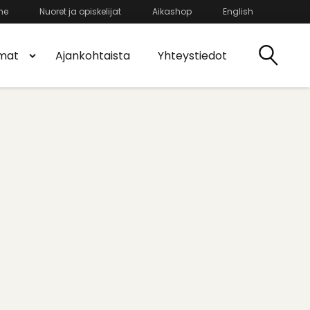
he
Nuoret ja opiskelijat
Aikashop
English
mat
Ajankohtaista
Yhteystiedot