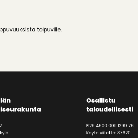
ppuvuuksista toipuville.
län
Osallistu
aiseurakunta
taloudellisesti
2
FI29 4600 0011 1299 76
kylä
Käytä viitettä: 37620