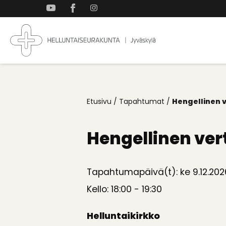
Takaisin
ylös
Jyväskylän
Koti
Helluntaiseurakun
kaikille
Etusivu
/
Tapahtumat
/
Hengellinen 
Hengellinen ve
Tapahtumapäivä(t): ke 9.12.202
Kello: 18:00 - 19:30
Helluntaikirkko