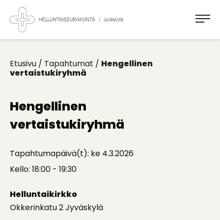
Takaisin
ylös
Jyväskylän
Helluntaiseurakunta
Koti
kaikille
Etusivu
/
Tapahtumat
/
Hengellinen
vertaistukiryhmä
Hengellinen
vertaistukiryhmä
Tapahtumapäivä(t): ke 4.3.2026
Kello: 18:00 - 19:30
Helluntaikirkko
Okkerinkatu 2 Jyväskylä