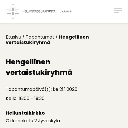
Takaisin
ylös
Jyväskylän
Helluntaiseurakunta
Koti
kaikille
Etusivu
/
Tapahtumat
/
Hengellinen
vertaistukiryhmä
Hengellinen
vertaistukiryhmä
Tapahtumapäivä(t): ke 21.1.2026
Kello: 18:00 - 19:30
Helluntaikirkko
Okkerinkatu 2 Jyväskylä