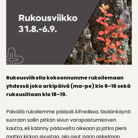
Rukousviikolla kokoonnumme rukoilemaan
yhdessä joka arkipäivä (ma-pe) klo 6–16 sekä
rukousiltaan klo 18–19.
Päivällä rukoilemme pääsali Alfredissa. Sisäänkäynti
suoraan saliin pitkän sivun varapoistumisoven
kautta, eli käänny pääovelta oikeaan ja jatka pieni
matka kirkon sivustaa, niin osut parin askelman