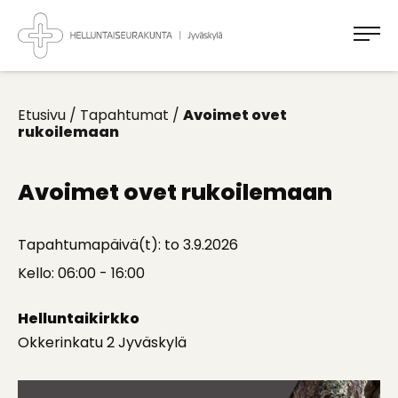
Takaisin
ylös
Jyväskylän
Helluntaiseurakunta
Koti
kaikille
Etusivu
/
Tapahtumat
/
Avoimet ovet
rukoilemaan
Avoimet ovet rukoilemaan
Tapahtumapäivä(t): to 3.9.2026
Kello: 06:00 - 16:00
Helluntaikirkko
Okkerinkatu 2 Jyväskylä