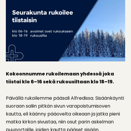
Kokoonnumme rukoilemaan yhdessä joka
tiistai klo 6–16 sekä rukousiltaan klo 18–19.
Päivällä rukoilemme pääsali Alfredissa. Sisäänkäynti
suoraan saliin pitkän sivun varapoistumisoven
kautta, eli käänny pääovelta oikeaan ja jatka pieni
matka kirkon sivustaa, niin osut parin askelman
puuportaille, joiden kautta pääset sisään.