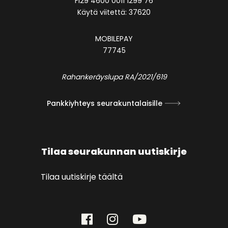
FI29 4600 0011 1299 76
Käytä viitettä: 37620
MOBILEPAY
77745
Rahankeräyslupa RA/2021/619
Pankkiyhteys seurakuntalaisille
Tilaa seurakunnan uutiskirje
Tilaa uutiskirje täältä