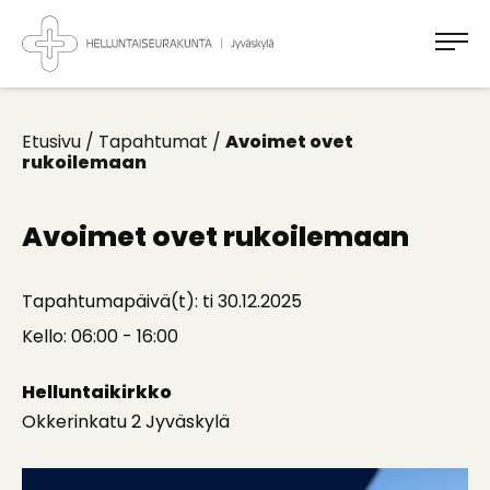
Takaisin
ylös
Jyväskylän
Helluntaiseurakunta
Koti
kaikille
Etusivu
/
Tapahtumat
/
Avoimet ovet
rukoilemaan
Avoimet ovet rukoilemaan
Tapahtumapäivä(t): ti 30.12.2025
Kello: 06:00 - 16:00
Helluntaikirkko
Okkerinkatu 2 Jyväskylä