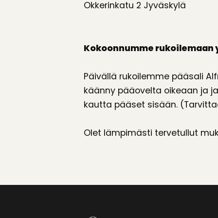
Okkerinkatu 2 Jyväskylä
Kokoonnumme rukoilemaan yhde
Päivällä rukoilemme pääsali Alf
käänny pääovelta oikeaan ja jat
kautta pääset sisään. (Tarvitt
Olet lämpimästi tervetullut mu