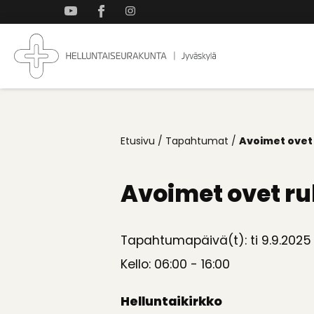
Takaisin
ylös
Jyväskylän
Koti
Helluntaiseurakun
kaikille
Etusivu
/
Tapahtumat
/
Avoimet ovet
Avoimet ovet r
Tapahtumapäivä(t): ti 9.9.2025
Kello: 06:00 - 16:00
Helluntaikirkko