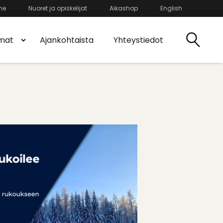
he
Nuoret ja opiskelijat
Aikashop
English
mat
Ajankohtaista
Yhteystiedot