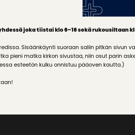
ssä joka tiistai klo 6–16 sekä rukousiltaan kl
redissa. Sisäänkäynti suoraan saliin pitkän sivun v
ka pieni matka kirkon sivustaa, niin osut parin aske
aessa esteetön kulku onnistuu pääoven kautta.)
kaan!