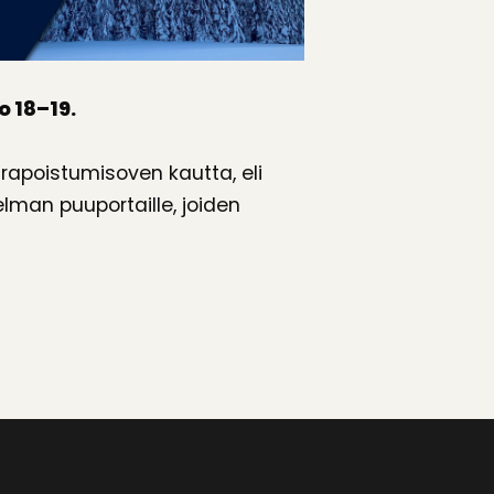
o 18–19.
arapoistumisoven kautta, eli
lman puuportaille, joiden