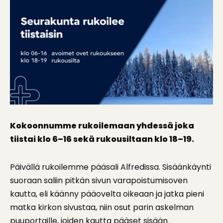
Kokoonnumme rukoilemaan yhdessä joka
tiistai klo 6–16 sekä rukousiltaan klo 18–19.
Päivällä rukoilemme pääsali Alfredissa. Sisäänkäynti
suoraan saliin pitkän sivun varapoistumisoven
kautta, eli käänny pääovelta oikeaan ja jatka pieni
matka kirkon sivustaa, niin osut parin askelman
puuportaille, joiden kautta pääset sisään.