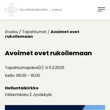
Takaisin
ylös
Jyväskylän
Helluntaiseurakunta
Koti
kaikille
Etusivu
/
Tapahtumat
/
Avoimet ovet
rukoilemaan
Avoimet ovet rukoilemaan
Tapahtumapäivä(t): ti 11.3.2025
Kello: 06:00 - 16:00
Helluntaikirkko
Okkerinkatu 2 Jyväskylä