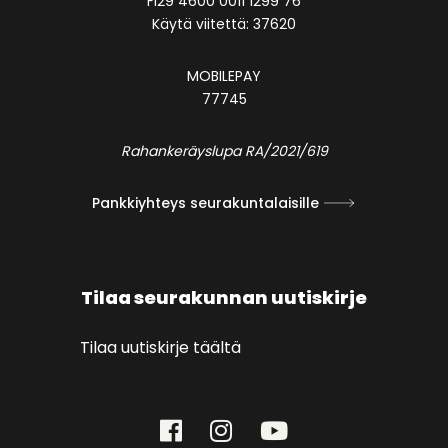
FI29 4600 0011 1299 76
Käytä viitettä: 37620
MOBILEPAY
77745
Rahankeräyslupa RA/2021/619
Pankkiyhteys seurakuntalaisille
Tilaa seurakunnan uutiskirje
Tilaa uutiskirje täältä