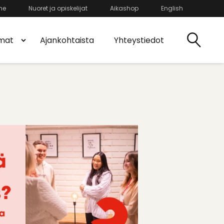
he
Nuoret ja opiskelijat
Aikashop
English
mat
Ajankohtaista
Yhteystiedot