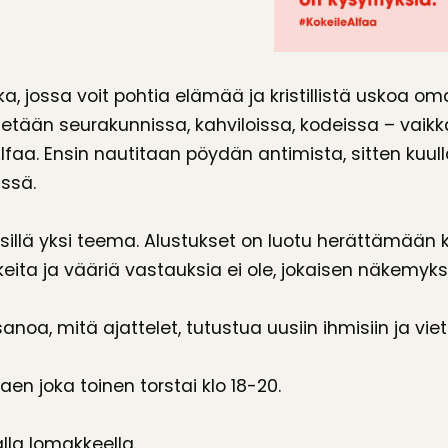
a, jossa voit pohtia elämää ja kristillistä uskoa om
tetään seurakunnissa, kahviloissa, kodeissa – vaikka
Alfaa. Ensin nautitaan pöydän antimista, sitten kuul
issä.
illä yksi teema. Alustukset on luotu herättämään 
keita ja vääriä vastauksia ei ole, jokaisen näkemyks
sanoa, mitä ajattelet, tutustua uusiin ihmisiin ja vi
en joka toinen torstai klo 18-20.
lla lomakkeella.