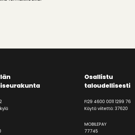
län
Osallistu
aiseurakunta
taloudellisesti
2
FI29 4600 0011 1299 76
kylä
Käytä viitettä: 37620
MOBILEPAY
0
77745