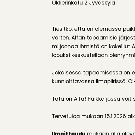
Okkerinkatu 2 Jyväskylä
Tiesitkö, että on olemassa paikk
varten. Alfan tapaamisia järjes
miljoonaa ihmistä on kokeillut 
lopuksi keskustellaan pienryhm
Jokaisessa tapaamisessa on es
kunnioittavassa ilmapiirissä. Oi
Tätä on Alfa! Paikka jossa voit 
Tervetuloa mukaan 15.1.2026 alka
Ilmoittaudu
mukaan alla oleva