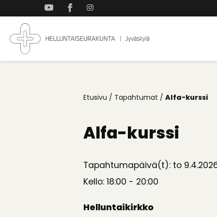
Takaisin
ylös
Jyväskylän
Koti
Helluntaiseurakun
kaikille
Etusivu
/
Tapahtumat
/
Alfa-kurssi
Alfa-kurssi
Tapahtumapäivä(t): to 9.4.202
Kello: 18:00 - 20:00
Helluntaikirkko