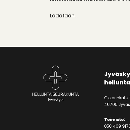
Ladataan…
Jyväsky
hellunt
Okkerinkatu 
40700 Jyväs
Toimisto:
050 409 917