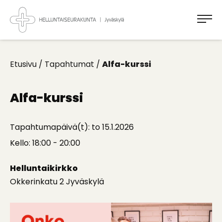
Takaisin
ylös
Jyväskylän
Helluntaiseurakunta
Koti
kaikille
Etusivu
/
Tapahtumat
/
Alfa-kurssi
Alfa-kurssi
Tapahtumapäivä(t): to 15.1.2026
Kello: 18:00 - 20:00
Helluntaikirkko
Okkerinkatu 2 Jyväskylä