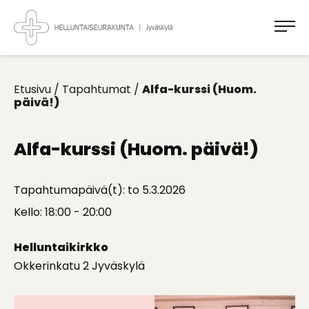
Takaisin
ylös
Jyväskylän
Helluntaiseurakunta
Koti
kaikille
Etusivu
/
Tapahtumat
/
Alfa-kurssi (Huom.
päivä!)
Alfa-kurssi (Huom. päivä!)
Tapahtumapäivä(t): to 5.3.2026
Kello: 18:00 - 20:00
Helluntaikirkko
Okkerinkatu 2 Jyväskylä