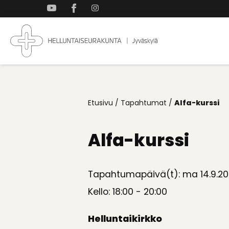
Takaisin
ylös
Jyväskylän
Koti
Helluntaiseurakun
kaikille
Etusivu
/
Tapahtumat
/
Alfa-kurssi
Alfa-kurssi
Tapahtumapäivä(t): ma 14.9.2
Kello: 18:00 - 20:00
Helluntaikirkko