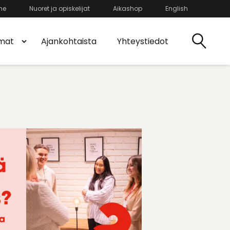
he
Nuoret ja opiskelijat
Aikashop
English
mat
Ajankohtaista
Yhteystiedot