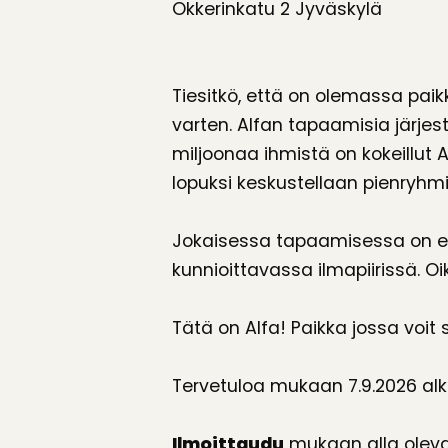
Okkerinkatu 2 Jyväskylä
Tiesitkö, että on olemassa paikk
varten. Alfan tapaamisia järjes
miljoonaa ihmistä on kokeillut 
lopuksi keskustellaan pienryhm
Jokaisessa tapaamisessa on es
kunnioittavassa ilmapiirissä. Oi
Tätä on Alfa! Paikka jossa voit 
Tervetuloa mukaan 7.9.2026 alk
Ilmoittaudu
mukaan alla oleva