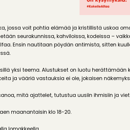
a, jossa voit pohtia elämää ja kristillistä uskoa om
tetään seurakunnissa, kahviloissa, kodeissa – vaikka
Alfaa. Ensin nautitaan pöydän antimista, sitten kuul
issä.
illä yksi teema. Alustukset on luotu herättämään 
keita ja vääriä vastauksia ei ole, jokaisen näkemyks
sanoa, mitä ajattelet, tutustua uusiin ihmisiin ja vi
aen maanantaisin klo 18-20.
lla lomakkeella.