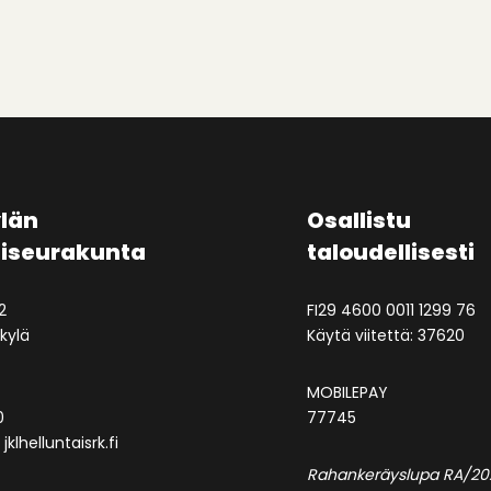
län
Osallistu
aiseurakunta
taloudellisesti
2
FI29 4600 0011 1299 76
kylä
Käytä viitettä: 37620
MOBILEPAY
0
77745
jklhelluntaisrk.fi
Rahankeräyslupa RA/20