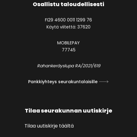
Osallistu taloudellisesti
FI29 4600 0011 1299 76
Käytä viitettä: 37620
MOBILEPAY
77745
Rahankeräyslupa RA/2021/619
Pankkiyhteys seurakuntalaisille
Tilaa seurakunnan uutiskirje
Tilaa uutiskirje täältä