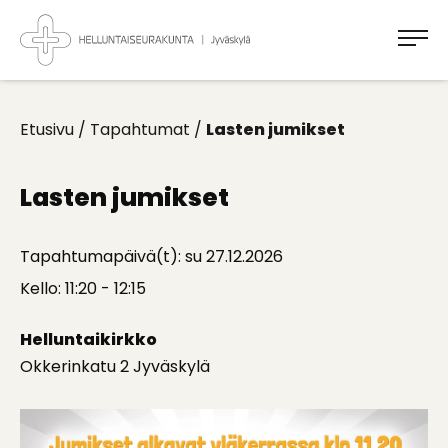
Takaisin
ylös
Jyväskylän
Helluntaiseurakunta
Koti
kaikille
Etusivu
/
Tapahtumat
/
Lasten jumikset
Lasten jumikset
Tapahtumapäivä(t): su 27.12.2026
Kello: 11:20 - 12:15
Helluntaikirkko
Okkerinkatu 2 Jyväskylä