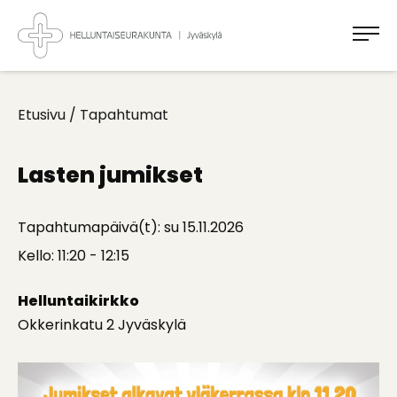
Takaisin
ylös
Jyväskylän
Helluntaiseurakunta
Koti
kaikille
Etusivu
/
Tapahtumat
Lasten jumikset
Tapahtumapäivä(t): su 15.11.2026
Kello: 11:20 - 12:15
Helluntaikirkko
Okkerinkatu 2 Jyväskylä