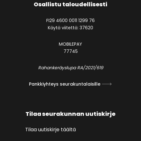
Osallistu taloudellisesti
FI29 4600 0011 1299 76
Käytä viitettä: 37620
MOBILEPAY
77745
Rahankeräyslupa RA/2021/619
Pankkiyhteys seurakuntalaisille
Tilaa seurakunnan uutiskirje
Tilaa uutiskirje täältä