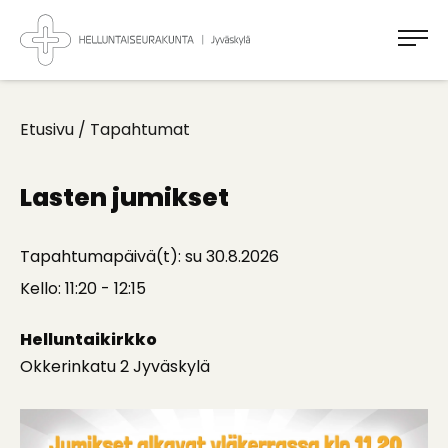
Takaisin
ylös
Jyväskylän
Helluntaiseurakunta
Koti
kaikille
Etusivu
/
Tapahtumat
Lasten jumikset
Tapahtumapäivä(t): su 30.8.2026
Kello: 11:20 - 12:15
Helluntaikirkko
Okkerinkatu 2 Jyväskylä