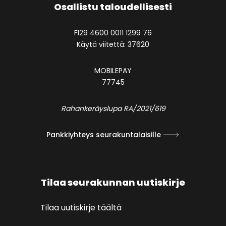
Osallistu taloudellisesti
FI29 4600 0011 1299 76
Käytä viitettä: 37620
MOBILEPAY
77745
Rahankeräyslupa RA/2021/619
Pankkiyhteys seurakuntalaisille
Tilaa seurakunnan uutiskirje
Tilaa uutiskirje täältä