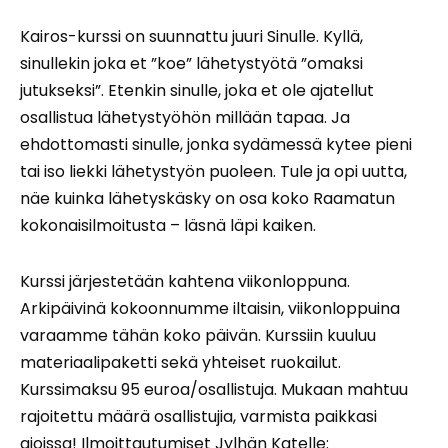
Kairos-kurssi on suunnattu juuri Sinulle. Kyllä,
sinullekin joka et ”koe” lähetystyötä ”omaksi
jutukseksi”. Etenkin sinulle, joka et ole ajatellut
osallistua lähetystyöhön millään tapaa. Ja
ehdottomasti sinulle, jonka sydämessä kytee pieni
tai iso liekki lähetystyön puoleen. Tule ja opi uutta,
näe kuinka lähetyskäsky on osa koko Raamatun
kokonaisilmoitusta – läsnä läpi kaiken.
Kurssi järjestetään kahtena viikonloppuna.
Arkipäivinä kokoonnumme iltaisin, viikonloppuina
varaamme tähän koko päivän. Kurssiin kuuluu
materiaalipaketti sekä yhteiset ruokailut.
Kurssimaksu 95 euroa/osallistuja. Mukaan mahtuu
rajoitettu määrä osallistujia, varmista paikkasi
ajoissa! Ilmoittautumiset Jylhän Katelle: