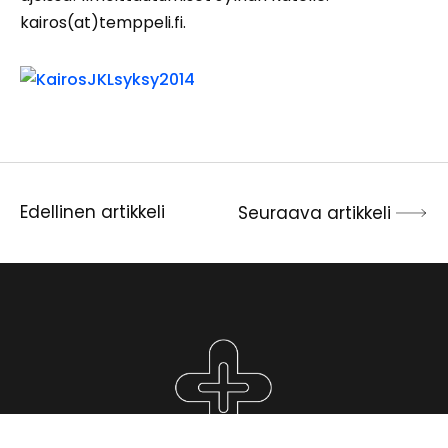
kairos(at)temppeli.fi.
Edellinen artikkeli
Seuraava artikkeli
Artikkelien
selaus