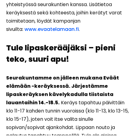
yhteistyössä seurakuntien kanssa. Lisätietoa
keräyksestä sekä kohteesta, joihin kerätyt varat
toimitetaan, löydät kampanjan
sivuilta:
www.evaatelamaan.fi
.
Tule lipaskerääjäksi – pieni
teko, suuri apu!
Seurakuntamme on jälleen mukana Eväät
elämään -keräyksessä. Järjestämme
lipaskeräyksen kävelykadulla tiistaista
lauantaihin 14.-18.5.
Keräys tapahtuu päivittäin
klo 11-17 kahden tunnin vuoroissa (klo 11-13, klo 13-15,
klo 15-17), joten voit itse valita sinulle
sopivan/sopivat ajankohdat. Lippaan nouto ja
palautus tapahtuu temppelillä. Tule siis ajoissa