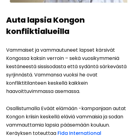
Auta lapsia Kongon
konfliktialueilla
Vammaiset ja vammautuneet lapset kärsivät
Kongossa kaksin verroin – sekä vuosikymmeniä
kestäneestä sissisodasta että sydäntä särkevästä
syrjinnästä. Vammansa vuoksi he ovat
konfliktitilanteen keskellä kaikkein
haavoittuvimmassa asemassa.
Osallistumalla Eväät elämään -kampanjaan autat
Kongon kriisin keskellä eläviä vammaisia ja sodan
vammauttamia lapsia pääsemään kouluun.
Keräyksen toteuttaa
Fida International